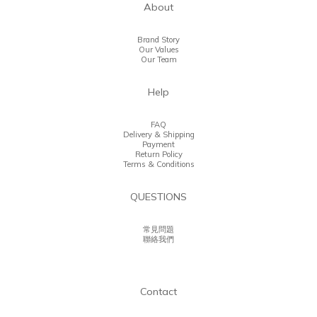
About
Brand Story
Our Values
Our Team
Help
FAQ
Delivery & Shipping
Payment
Return Policy
Terms & Conditions
QUESTIONS
常見問題
聯絡我們
Contact