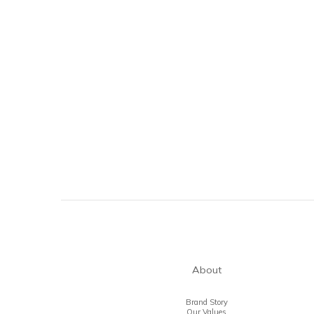
About
Brand Story
Our Values