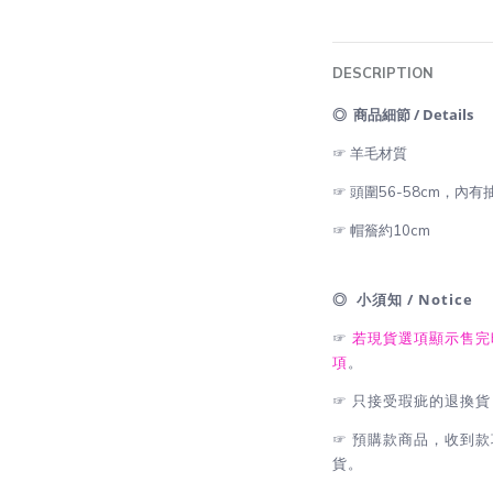
DESCRIPTION
◎ 商品細節 / Details
☞ 羊毛材質
☞ 頭圍56-58cm，內
☞ 帽簷約10cm
◎ 小須知 / Notice
☞
若現貨選項顯示售完
項
。
☞
只接受瑕疵的退換貨
☞
預購款商品，收到款項
貨。