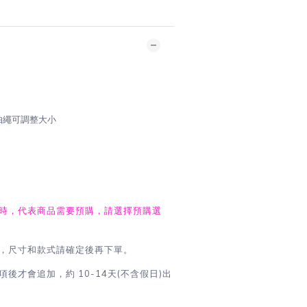
有抽繩可調整大小
時，代表商品需要預購，請選擇預購選
，尺寸和款式請確定後再下單。
後才會追加，約 10-14天(不含假日)出