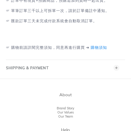
☞
訂單中有現貨+預購商品，預購追加到貨時一起出貨。
☞
單筆訂單三千以上可拆單一次，請於訂單備註中通知。
☞
匯款訂單三天未完成付款系統會自動取消訂單。
☞
購物前請詳閱完整須知，同意再進行購買 ➜
購物須知
SHIPPING & PAYMENT
About
Brand Story
Our Values
Our Team
Help