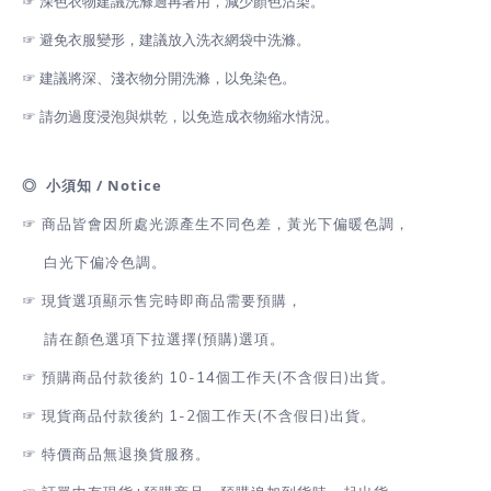
☞ 深色衣物建議洗滌過再著用，減少顏色沾染。
☞ 避免衣服變形，建議放入洗衣網袋中洗滌。
☞ 建議將深、淺衣物分開洗滌，以免染色。
☞ 請勿過度浸泡與烘乾，以免造成衣物縮水情況。
◎ 小須知 / Notice
☞ 商品皆會因所處光源產生不同色差，黃光下偏暖色調，
白光下偏冷色調。
☞
現貨選項顯示售完時即商品需要預購，
請在顏色選項下拉選擇(預購)選項。
☞
預購商品付款後約 10-14個工作天(不含假日)出貨。
☞
現貨商品付款後約 1-2
個工作天(不含假日)出貨
。
☞
特價商品無退換貨服務。