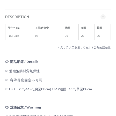
DESCRIPTION
尺寸 \\ cm
衣長/含肩帶
胸圍
腰圍
臀圍
Free Size
69
80
76
96
＊尺寸為人工測量，存在2-3公分的誤差值
◎ 商品細節 / Details
☞ 滌綸混紡
材質無彈性
☞ 肩帶長度固定不可調
☞ Lu 158cm/44kg/胸圍80cm(32A)/腰圍64cm/臀圍86cm
◎ 洗滌留意 / Washing