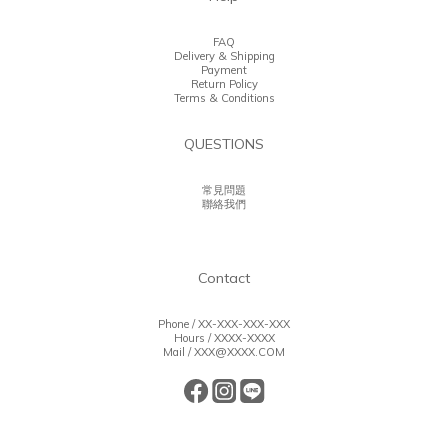
FAQ
Delivery & Shipping
Payment
Return Policy
Terms & Conditions
QUESTIONS
常見問題
聯絡我們
Contact
Phone / XX-XXX-XXX-XXX
Hours / XXXX-XXXX
Mail / XXX@XXXX.COM