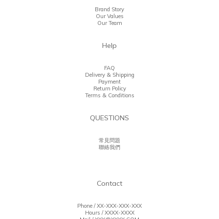
Brand Story
Our Values
Our Team
Help
FAQ
Delivery & Shipping
Payment
Return Policy
Terms & Conditions
QUESTIONS
常見問題
聯絡我們
Contact
Phone / XX-XXX-XXX-XXX
Hours / XXXX-XXXX