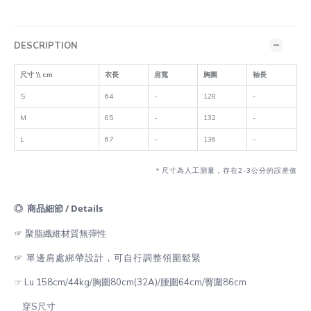
DESCRIPTION
尺寸 \\ cm
衣長
肩寬
胸圍
袖長
S
64
-
128
-
M
65
-
132
-
L
67
-
136
-
＊尺寸為人工測量，存在2-3公分的誤差值
◎ 商品細節 / Details
☞ 聚脂纖維材質無彈性
☞ 單邊肩處綁帶設計，可自行調整領圍鬆緊
☞ Lu 158cm/44kg/胸圍80cm(32A)/腰圍64cm/臀圍86cm
穿S尺寸