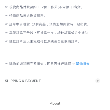
☞
現貨商品付款後約 1-2
個工作天(不含假日)出貨
。
☞
特價商品無退換貨服務。
☞
訂單中有現貨+預購商品，預購追加到貨時一起出貨。
☞
單筆訂單三千以上可拆單一次，請於訂單備註中通知。
☞
匯款訂單三天未完成付款系統會自動取消訂單。
☞
購物前請詳閱完整須知，同意再進行購買 ➜
購物須知
SHIPPING & PAYMENT
About