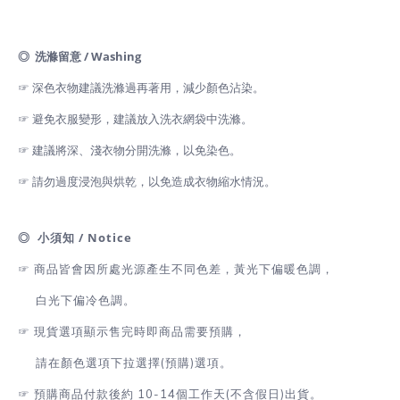
◎ 洗滌留意 / Washing
☞ 深色衣物建議洗滌過再著用，減少顏色沾染。
☞ 避免衣服變形，建議放入洗衣網袋中洗滌。
☞ 建議將深、淺衣物分開洗滌，以免染色。
☞ 請勿過度浸泡與烘乾，以免造成衣物縮水情況。
◎ 小須知 / Notice
☞ 商品皆會因所處光源產生不同色差，黃光下偏暖色調，
白光下偏冷色調。
☞
現貨選項顯示售完時即商品需要預購，
請在顏色選項下拉選擇(預購)選項。
☞
預購商品付款後約 10-14個工作天(不含假日)出貨。