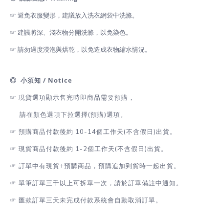
☞ 避免衣服變形，建議放入洗衣網袋中洗滌。
☞ 建議將深、淺衣物分開洗滌，以免染色。
☞ 請勿過度浸泡與烘乾，以免造成衣物縮水情況。
◎ 小須知 / Notice
☞
現貨選項顯示售完時即商品需要預購，
請在顏色選項下拉選擇(預購)選項。
☞
預購商品付款後約 10-14個工作天(不含假日)出貨。
☞
現貨商品付款後約 1-2
個工作天(不含假日)出貨
。
☞
訂單中有現貨+預購商品，預購追加到貨時一起出貨。
☞
單筆訂單三千以上可拆單一次，請於訂單備註中通知。
☞
匯款訂單三天未完成付款系統會自動取消訂單。