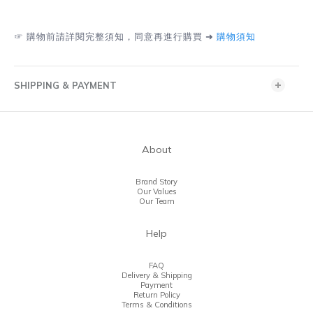
☞
購物前請詳閱完整須知，同意再進行購買 ➜
購物須知
SHIPPING & PAYMENT
About
Brand Story
Our Values
Our Team
Help
FAQ
Delivery & Shipping
Payment
Return Policy
Terms & Conditions