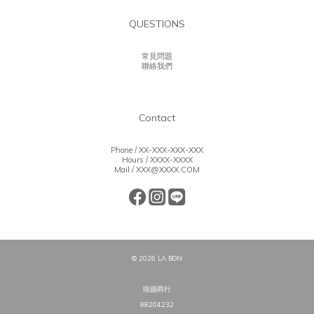
QUESTIONS
常見問題
聯絡我們
Contact
Phone / XX-XXX-XXX-XXX
Hours / XXXX-XXXX
Mail / XXX@XXXX.COM
© 2026 LA BON
啦蹦商行
88204232