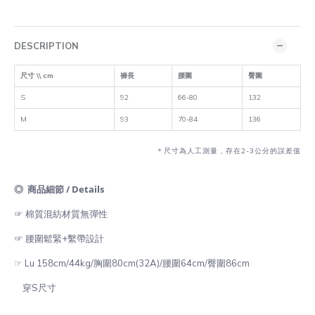
DESCRIPTION
尺寸 \\ cm
褲長
腰圍
臀圍
S
92
66-80
132
M
93
70-84
136
＊尺寸為人工測量，存在2-3公分的誤差值
◎ 商品細節 / Details
☞ 棉質混紡材質無彈性
☞ 腰圍鬆緊+繫帶設計
☞ Lu 158cm/44kg/胸圍80cm(32A)/腰圍64cm/臀圍86cm
穿S尺寸