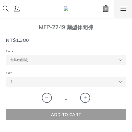
MFP-2249 繭型休閒褲
NT$1,380
Color
Size
ADD TO CART