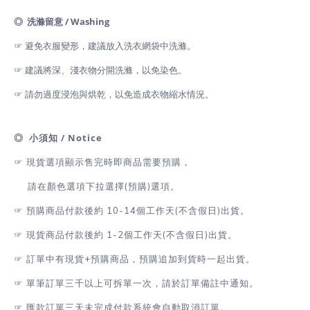
◎ 洗滌留意 / Washing
☞ 避免衣服變形，建議放入洗衣網袋中洗滌。
☞ 建議將深、淺衣物分開洗滌，以免染色。
☞ 請勿過度浸泡與烘乾，以免造成衣物縮水情況。
◎ 小須知 / Notice
☞
現貨選項顯示售完時即商品需要預購，
請在顏色選項下拉選擇(預購)選項。
☞
預購商品付款後約 10-14個工作天(不含假日)出貨。
☞
現貨商品付款後約 1-2
個工作天(不含假日)出貨
。
☞
訂單中有現貨+預購商品，預購追加到貨時一起出貨。
☞
單筆訂單三千以上可拆單一次，請於訂單備註中通知。
☞
匯款訂單三天未完成付款系統會自動取消訂單。