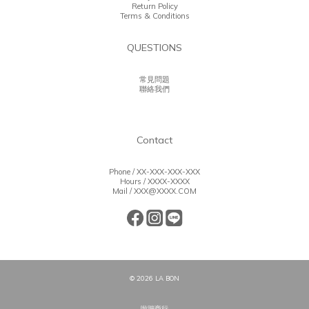
Return Policy
Terms & Conditions
QUESTIONS
常見問題
聯絡我們
Contact
Phone / XX-XXX-XXX-XXX
Hours / XXXX-XXXX
Mail / XXX@XXXX.COM
© 2026 LA BON
啦蹦商行