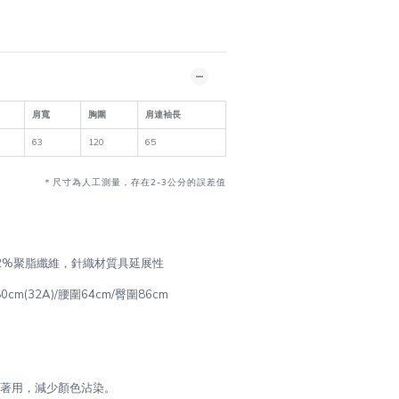
肩寬
胸圍
肩連袖長
63
120
65
＊尺寸為人工測量，存在2-3公分的誤差值
 22%聚脂纖維，針織材質具延展
性
圍80cm(32A)/腰圍64cm/臀圍86cm
再著用，減少顏色沾染。