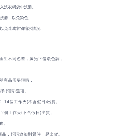
放入洗衣網袋中洗滌。
開洗滌，以免染色。
，以免造成衣物縮水情況。
源產生不同色差，黃光下偏暖色調，
即商品需要預購，
(預購)選項。
0-14個工作天(不含假日)出貨。
-2
個工作天(不含假日)出貨
。
務。
商品，預購追加到貨時一起出貨。