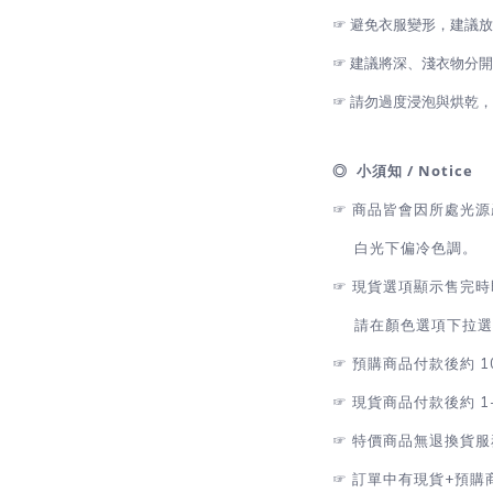
☞ 避免衣服變形，建議
☞ 建議將深、淺衣物分
☞ 請勿過度浸泡與烘乾
◎ 小須知 / Notice
☞ 商品皆會因所處光
白光下偏冷色調。
☞
現貨選項顯示售完時
請在顏色選項下拉選擇
☞
預購商品付款後約 1
☞
現貨商品付款後約 1
☞
特價商品無退換貨服
☞
訂單中有現貨+預購