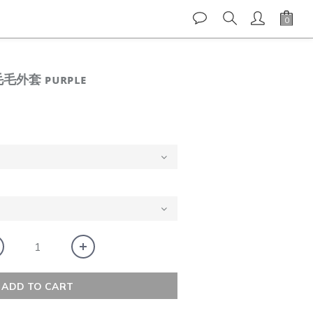
毛毛外套 ᴘᴜʀᴘʟᴇ
ADD TO CART