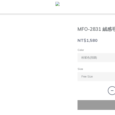
MFO-2831 絨感
NT$1,580
Color
Size