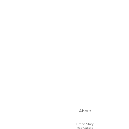
About
Brand Story
Our Values