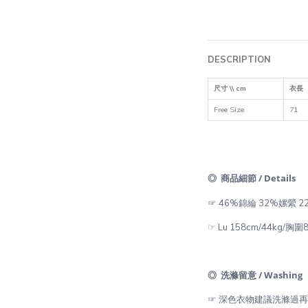
DESCRIPTION
尺寸 \\ cm
衣長
Free Size
71
◎ 商品細節 / Details
☞ 46%錦綸 32%嫘縈
☞ Lu 158cm/44kg/胸
◎ 洗滌留意 / Washing
☞ 深色衣物建議洗滌過