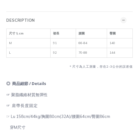
DESCRIPTION
尺寸 \\ cm
裙長
腰圍
臀圍
M
91
66-84
140
L
92
70-88
144
＊尺寸為人工測量，存在2-3公分的誤差值
◎ 商品細節 / Details
☞ 聚脂纖維
材質無彈性
☞ 肩帶長度固定
☞ Lu 158cm/44kg/胸圍80cm(32A)/腰圍64cm/臀圍86cm
穿M尺寸