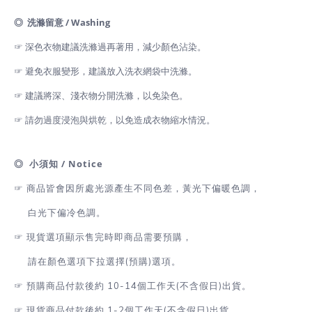
◎ 洗滌留意 / Washing
☞ 深色衣物建議洗滌過再著用，減少顏色沾染。
☞ 避免衣服變形，建議放入洗衣網袋中洗滌。
☞ 建議將深、淺衣物分開洗滌，以免染色。
☞ 請勿過度浸泡與烘乾，以免造成衣物縮水情況。
◎ 小須知 / Notice
☞ 商品皆會因所處光源產生不同色差，黃光下偏暖色調，
白光下偏冷色調。
☞
現貨選項顯示售完時即商品需要預購，
請在顏色選項下拉選擇(預購)選項。
☞
預購商品付款後約 10-14個工作天(不含假日)出貨。
☞
現貨商品付款後約 1-2
個工作天(不含假日)出貨
。