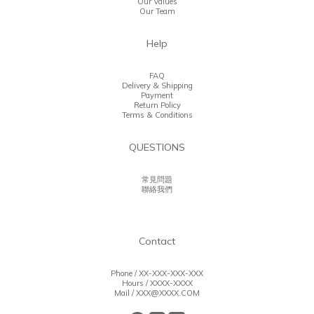
Our Values
Our Team
Help
FAQ
Delivery & Shipping
Payment
Return Policy
Terms & Conditions
QUESTIONS
常見問題
聯絡我們
Contact
Phone / XX-XXX-XXX-XXX
Hours / XXXX-XXXX
Mail / XXX@XXXX.COM