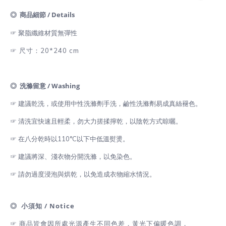
◎ 商品細節 / Details
☞ 聚脂纖維
材質無彈性
☞ 尺寸：20*240 cm
◎ 洗滌留意 / Washing
☞ 建議乾洗，或使用中性洗滌劑手洗，鹼性洗滌劑易成真絲褪色。
☞ 清洗宜快速且輕柔，勿大力搓揉擰乾，以陰乾方式晾曬。
☞ 在八分乾時以110°C以下中低溫熨燙。
☞ 建議將深、淺衣物分開洗滌，以免染色。
☞ 請勿過度浸泡與烘乾，以免造成衣物縮水情況。
◎ 小須知 / Notice
☞ 商品皆會因所處光源產生不同色差，黃光下偏暖色調，