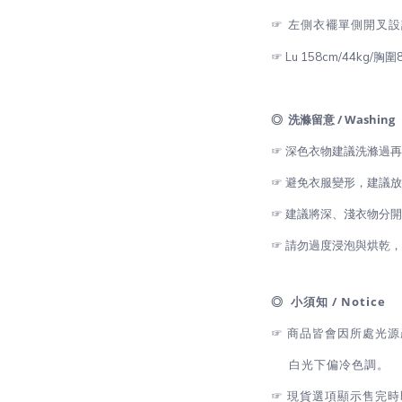
☞ 左側衣襬單側開叉設
☞ Lu 158cm/44kg/胸
◎ 洗滌留意 / Washing
☞ 深色衣物建議洗滌過
☞ 避免衣服變形，建議
☞ 建議將深、淺衣物分
☞ 請勿過度浸泡與烘乾
◎ 小須知 / Notice
☞ 商品皆會因所處光
白光下偏冷色調。
☞
現貨選項顯示售完時