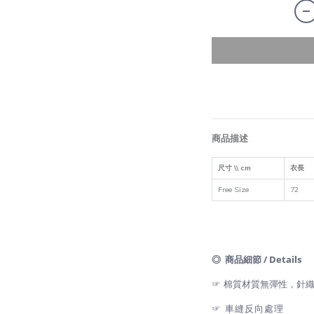
商品描述
尺寸 \\ cm
衣長
Free Size
72
◎ 商品細節 / Details
☞ 棉質
材質無彈性，針
☞ 車縫反向處理