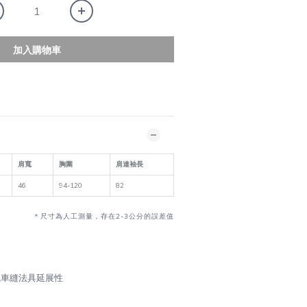
加入購物車
肩寬
胸圍
肩連袖長
46
94-120
82
＊尺寸為人工測量，存在2-3公分的誤差值
織車縫法具延展性