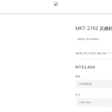
MKT-2762 反
:: ᴍᴀᴅᴇ ɪɴ ᴋᴏʀᴇᴀ ::
ᴍᴏʀᴇ ᴘɪᴄᴛᴜʀᴇs ʙᴇʟᴏᴡ ☟☟
NT$1,650
顏色
尺寸