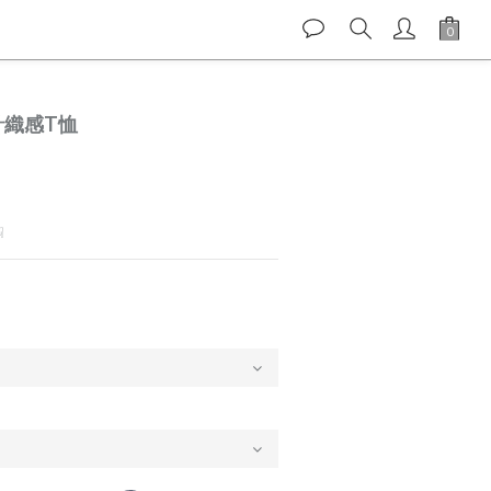
縫針織感T恤
☟