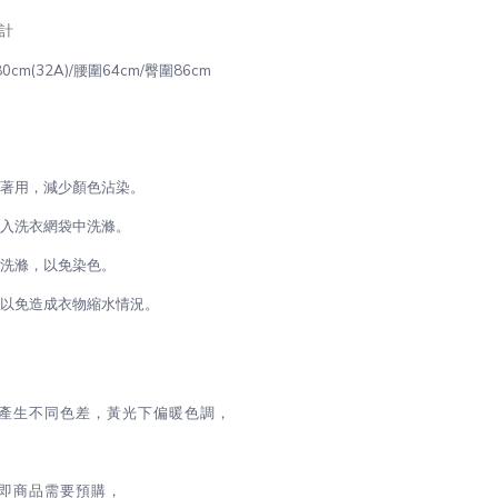
計
圍80cm(32A)/腰圍64cm/臀圍86cm
再著用，減少顏色沾染。
放入洗衣網袋中洗滌。
開洗滌，以免染色。
，以免造成衣物縮水情況。
源產生不同色差，黃光下偏暖色調，
即商品需要預購，