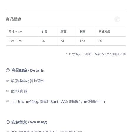
商品描述
尺寸 \\ cm
衣長
肩寬
胸圍
肩連袖長
Free Size
76
54
120
80
＊尺寸為人工測量，存在2-3公分的誤差值
◎ 商品細節 / Details
☞ 聚脂纖維
材質無彈性
☞ 版型寬鬆
☞ Lu 158cm/44kg/胸圍80cm(32A)/腰圍64cm/臀圍86cm
◎ 洗滌留意 / Washing