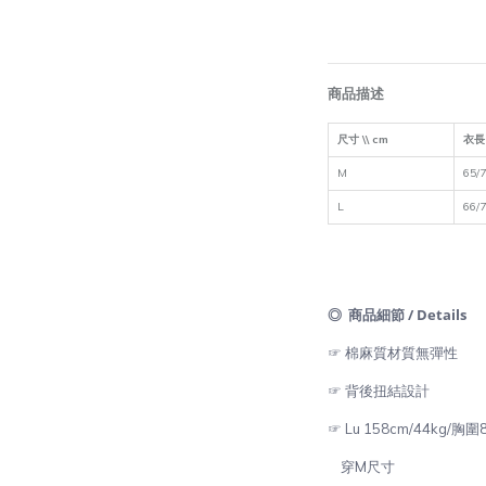
商品描述
尺寸 \\ cm
衣長
M
65/
L
66/
◎ 商品細節 / Details
☞ 棉麻質材質無彈性
☞ 背後扭結設計
☞ Lu 158cm/44kg/胸
穿M尺寸