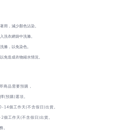
再著用，減少顏色沾染。
放入洗衣網袋中洗滌。
開洗滌，以免染色。
，以免造成衣物縮水情況。
即商品需要預購，
(預購)選項。
0-14個工作天(不含假日)出貨。
-2
個工作天(不含假日)出貨
。
務。