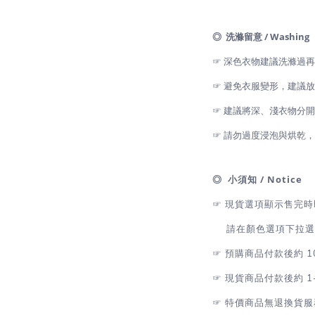
◎ 洗滌留意 / Washing
☞ 深色衣物建議洗滌過
☞ 避免衣服變形，建議
☞ 建議將深、淺衣物分
☞ 請勿過度浸泡與烘乾
◎ 小須知 / Notice
☞
現貨選項顯示售完時
請在顏色選項下拉選擇
☞
預購商品付款後約 1
☞
現貨商品付款後約 1
☞
特價商品無退換貨服