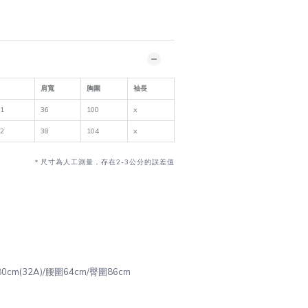
肩寬
胸圍
袖長
71
36
100
x
72
38
104
x
＊尺寸為人工測量，存在2-3公分的誤差值
圍80cm(32A)/腰圍64cm/臀圍86cm