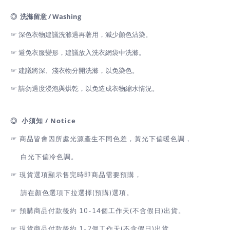
◎ 洗滌留意 / Washing
☞ 深色衣物建議洗滌過再著用，減少顏色沾染。
☞ 避免衣服變形，建議放入洗衣網袋中洗滌。
☞ 建議將深、淺衣物分開洗滌，以免染色。
☞ 請勿過度浸泡與烘乾，以免造成衣物縮水情況。
◎ 小須知 / Notice
☞ 商品皆會因所處光源產生不同色差，黃光下偏暖色調，
白光下偏冷色調。
☞
現貨選項顯示售完時即商品需要預購，
請在顏色選項下拉選擇(預購)選項。
☞
預購商品付款後約 10-14個工作天(不含假日)出貨。
☞
現貨商品付款後約 1-2
個工作天(不含假日)出貨
。