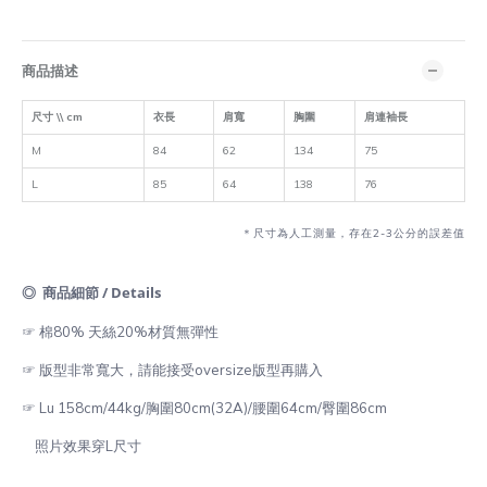
商品描述
尺寸 \\ cm
衣長
肩寬
胸圍
肩連袖長
M
84
62
134
75
L
85
64
138
76
＊尺寸為人工測量，存在2-3公分的誤差值
◎ 商品細節 / Details
☞ 棉80% 天絲20%材質無彈性
☞ 版型非常寬大，請能接受oversize版型再購入
☞ Lu 158cm/44kg/胸圍80cm(32A)/腰圍64cm/臀圍86cm
照片效果穿L尺寸