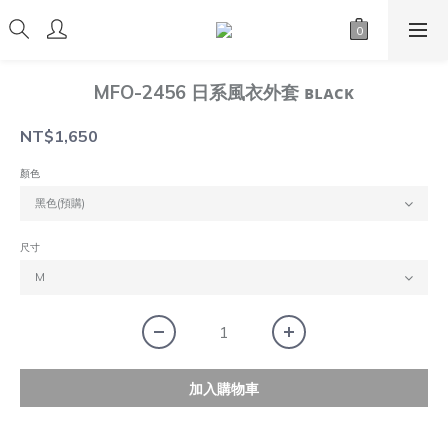
MFO-2456 日系風衣外套 ʙʟᴀᴄᴋ
NT$1,650
顏色
尺寸
加入購物車