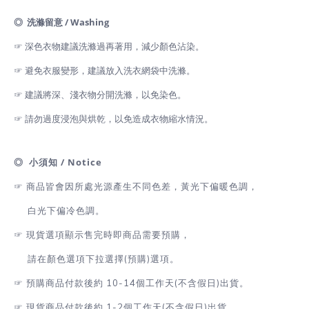
◎ 洗滌留意 / Washing
☞ 深色衣物建議洗滌過再著用，減少顏色沾染。
☞ 避免衣服變形，建議放入洗衣網袋中洗滌。
☞ 建議將深、淺衣物分開洗滌，以免染色。
☞ 請勿過度浸泡與烘乾，以免造成衣物縮水情況。
◎ 小須知 / Notice
☞ 商品皆會因所處光源產生不同色差，黃光下偏暖色調，
白光下偏冷色調。
☞
現貨選項顯示售完時即商品需要預購，
請在顏色選項下拉選擇(預購)選項。
☞
預購商品付款後約 10-14個工作天(不含假日)出貨。
☞
現貨商品付款後約 1-2
個工作天(不含假日)出貨
。