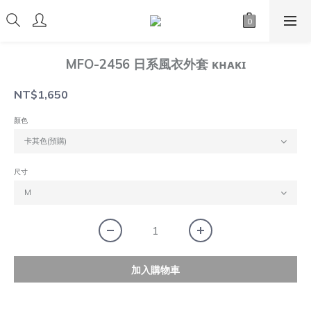
MFO-2456 日系風衣外套 ᴋʜᴀᴋɪ
NT$1,650
顏色
尺寸
加入購物車