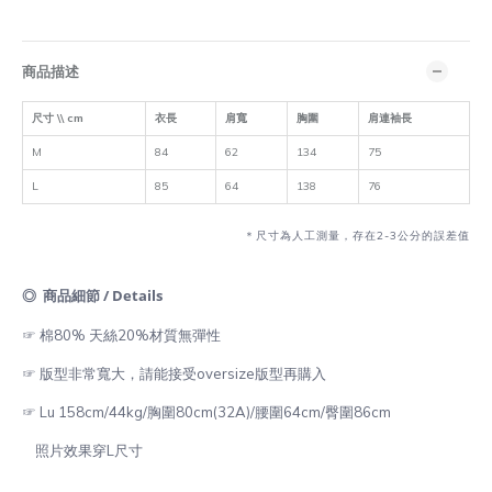
商品描述
尺寸 \\ cm
衣長
肩寬
胸圍
肩連袖長
M
84
62
134
75
L
85
64
138
76
＊尺寸為人工測量，存在2-3公分的誤差值
◎ 商品細節 / Details
☞ 棉80% 天絲20%材質無彈性
☞ 版型非常寬大，請能接受oversize版型再購入
☞ Lu 158cm/44kg/胸圍80cm(32A)/腰圍64cm/臀圍86cm
照片效果穿L尺寸