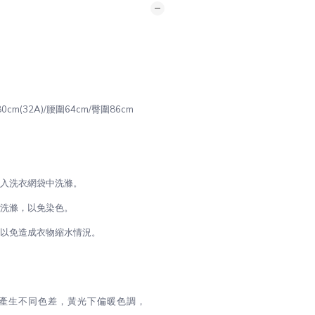
圍80cm(32A)/腰圍64cm/臀圍86cm
放入洗衣網袋中洗滌。
開洗滌，以免染色。
，以免造成衣物縮水情況。
源產生不同色差，黃光下偏暖色調，