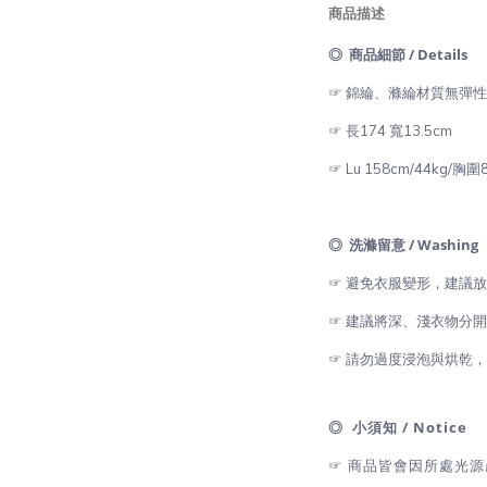
商品描述
◎ 商品細節 / Details
☞ 錦綸、滌綸材質無彈性
☞ 長174 寬13.5cm
☞ Lu 158cm/44kg/胸
◎ 洗滌留意 / Washing
☞ 避免衣服變形，建議
☞ 建議將深、淺衣物分
☞ 請勿過度浸泡與烘乾
◎ 小須知 / Notice
☞ 商品皆會因所處光