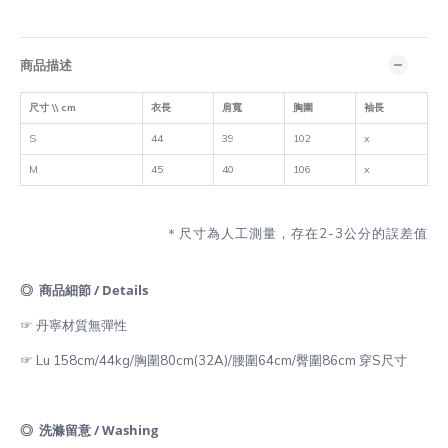
商品描述
尺寸 \\ cm
衣長
肩寬
胸圍
袖長
S
44
39
102
x
M
45
40
106
x
＊尺寸為人工測量，存在2-3公分的誤差值
◎ 商品細節 / Details
☞ 丹寧材質無彈性
☞ Lu 158cm/44kg/胸圍80cm(32A)/腰圍64cm/臀圍86cm 穿S尺寸
◎ 洗滌留意 / Washing