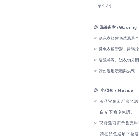
穿S尺寸
◎ 洗滌留意 / Washing
☞ 深色衣物建議洗滌過
☞ 避免衣服變形，建議
☞ 建議將深、淺衣物分
☞ 請勿過度浸泡與烘乾
◎ 小須知 / Notice
☞ 商品皆會因所處光
白光下偏冷色調。
☞
現貨選項顯示售完時
請在顏色選項下拉選擇