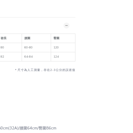
裙長
腰圍
臀圍
80
60-80
120
82
64-84
124
＊尺寸為人工測量，存在2-3公分的誤差值
圍80cm(32A)/腰圍64cm/臀圍86cm