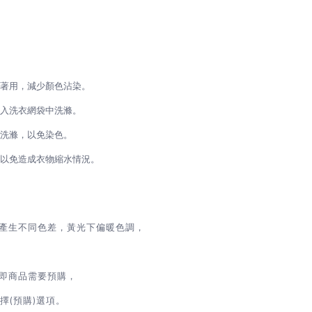
再著用，減少顏色沾染。
放入洗衣網袋中洗滌。
開洗滌，以免染色。
，以免造成衣物縮水情況。
源產生不同色差，黃光下偏暖色調，
即商品需要預購，
(預購)選項。