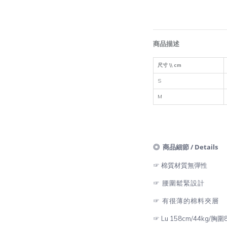
商品描述
尺寸 \\ cm
S
M
◎ 商品細節 / Details
☞ 棉質材質無彈
性
☞ 腰圍鬆緊設計
☞ 有很薄的棉料夾層
☞ Lu 158cm/44kg/胸