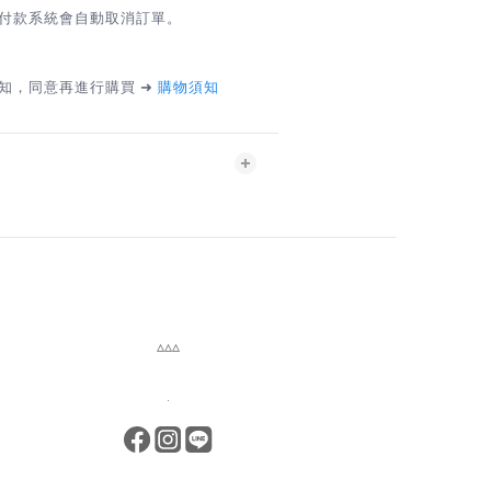
付款系統會自動取消訂單。
知，同意再進行購買 ➜
購物須知
▵▵▵
.