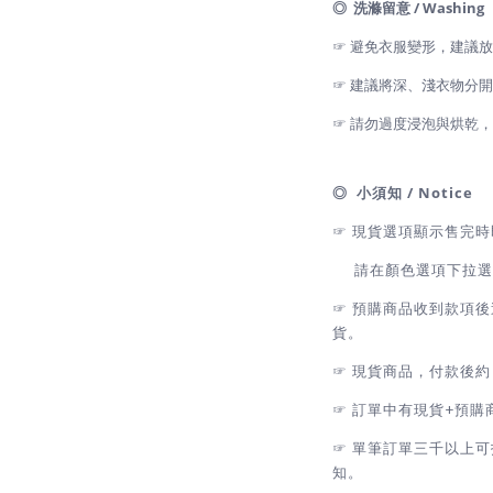
◎ 洗滌留意 / Washing
☞ 避免衣服變形，建議
☞ 建議將深、淺衣物分
☞ 請勿過度浸泡與烘乾
◎ 小須知 / Notice
☞
現貨選項顯示售完時
請在顏色選項下拉選擇
☞
預購商品收到款項後追
貨。
☞
現貨商品，付款後約 
☞
訂單中有現貨+預購
☞
單筆訂單三千以上可
知。