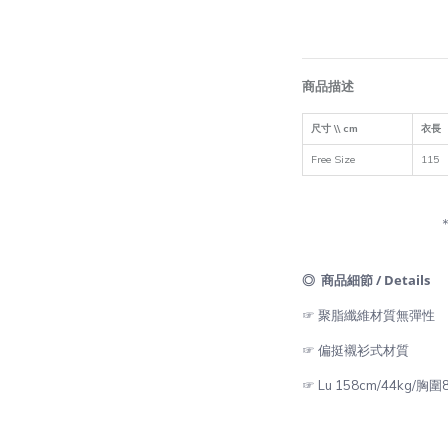
商品描述
尺寸 \\ cm
衣長
Free Size
115
◎ 商品細節 / Details
☞ 聚脂纖維材質無彈性
☞ 偏挺襯衫式材質
☞ Lu 158cm/44kg/胸