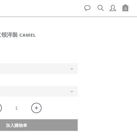
立領洋裝 ᴄᴀᴍᴇʟ
加入購物車