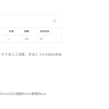
肩寬
胸圍
肩連袖長
x
128
26
＊尺寸為人工測量，存在2-3公分的誤差值
圍80cm(32A)/腰圍64cm/臀圍86cm